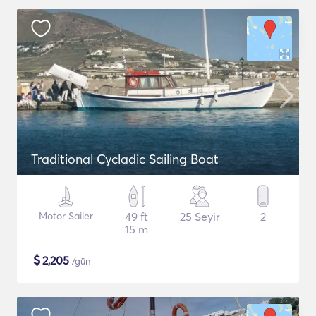
Traditional Cycladic Sailing Boat
Motor Sailer
49 ft
25 Seyir
2
15 m
$
2,205
/gün