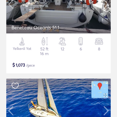
Beneteau Oceanis 51.1
Yelkenli Yat
52 ft
12
6
8
16 m
$
1,073
/gece