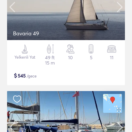
Bavaria 49
Yelkenli Yat
49 ft
10
5
11
15 m
$
545
/gece