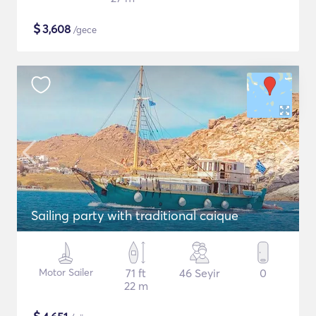
$
3,608
/gece
Sailing party with traditional caique
Motor Sailer
71 ft
46 Seyir
0
22 m