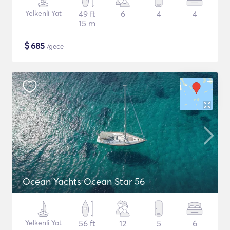
Yelkenli Yat
49 ft
6
4
4
15 m
$
685
/gece
Ocean Yachts Ocean Star 56
Yelkenli Yat
56 ft
12
5
6