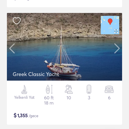
Greek Classic Yacht
Yelkenli Yat
60 ft
10
3
6
18 m
$
1,355
/gece