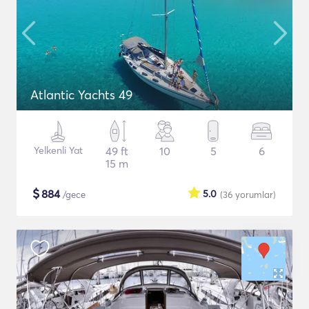
Atlantic Yachts 49
Yelkenli Yat
49 ft
10
5
6
15 m
$
884
5.0
/gece
(36
yorumlar
)