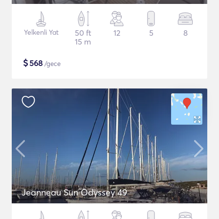
Yelkenli Yat
50 ft
12
5
8
15 m
$
568
/gece
Jeanneau Sun Odyssey 49