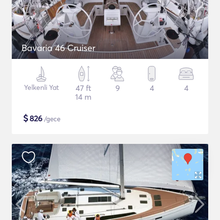
Bavaria 46 Cruiser
Yelkenli Yat
47 ft
9
4
4
14 m
$
826
/gece