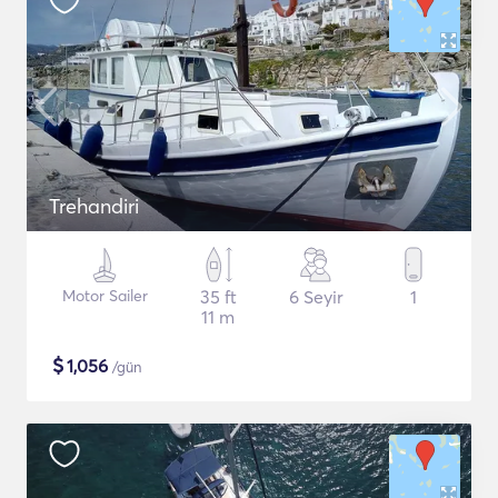
Trehandiri
Motor Sailer
35 ft
6 Seyir
1
11 m
$
1,056
/gün