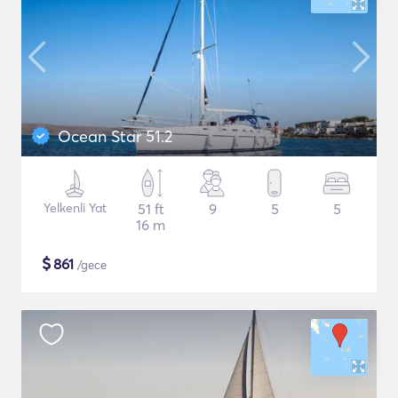
Ocean Star 51.2
Yelkenli Yat
51 ft
9
5
5
16 m
$
861
/gece