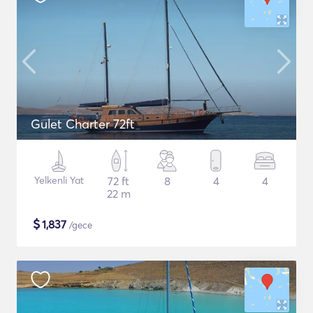
Gulet Charter 72ft
Yelkenli Yat
72 ft
8
4
4
22 m
$
1,837
/gece