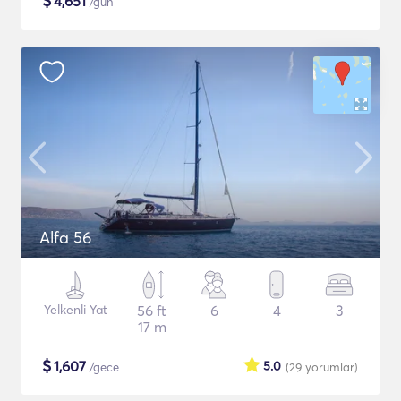
$
4,651
/gün
Alfa 56
Yelkenli Yat
56 ft
6
4
3
17 m
$
1,607
5.0
/gece
(29
yorumlar
)