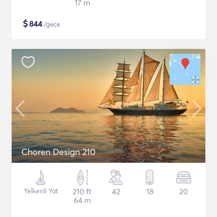
17 m
$
844
/gece
Choren Design 210
Yelkenli Yat
210 ft
42
18
20
64 m