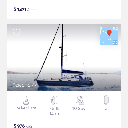
$
1,421
/gece
Bavaria 44
Yelkenli Yat
45 ft
10 Seyir
3
14 m
$
976
/gün