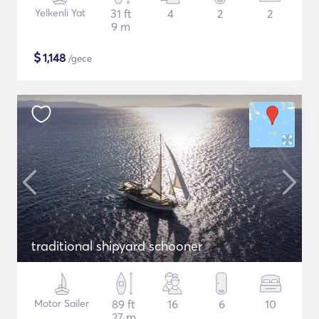
Yelkenli Yat
31 ft
4
2
2
9 m
$
1,148
/gece
traditional shipyard schooner
Motor Sailer
89 ft
16
6
10
27 m