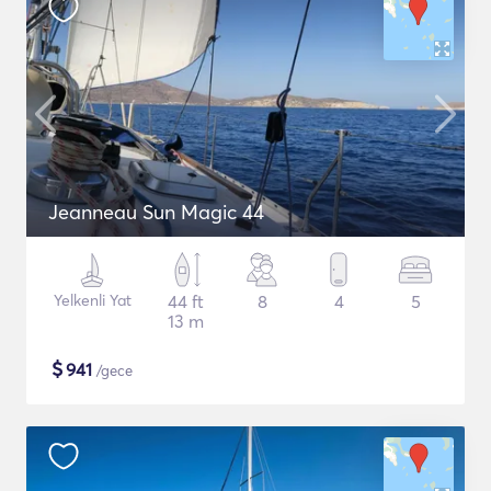
Jeanneau Sun Magic 44
Yelkenli Yat
44 ft
8
4
5
13 m
$
941
/gece