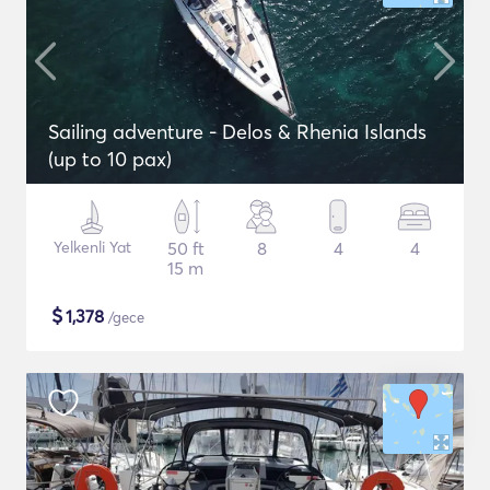
Sailing adventure - Delos & Rhenia Islands
(up to 10 pax)
Yelkenli Yat
50 ft
8
4
4
15 m
$
1,378
/gece