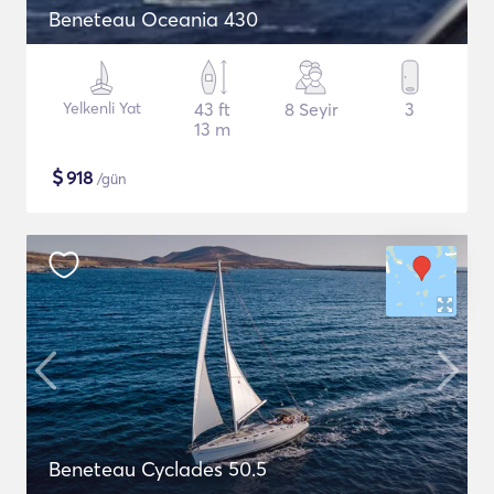
Beneteau Oceania 430
Yelkenli Yat
43 ft
8 Seyir
3
13 m
$
918
/gün
Beneteau Cyclades 50.5