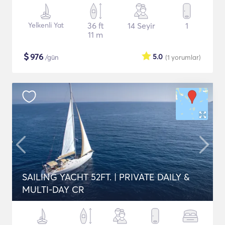
Yelkenli Yat
36 ft
14 Seyir
1
11 m
$
976
5.0
/gün
(1
yorumlar
)
SAILING YACHT 52FT. | PRIVATE DAILY &
MULTI-DAY CR