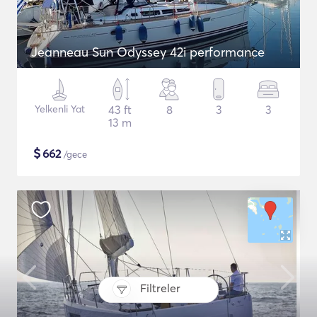
Jeanneau Sun Odyssey 42i performance
Yelkenli Yat
43 ft
8
3
3
13 m
$
662
/gece
Filtreler