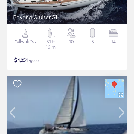
Bavaria Cruiser 51
Yelkenli Yat
51 ft
10
5
14
16 m
$
1,251
/gece