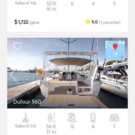
Yelkenli Yat
52 ft
6
4
5
16 m
$
1,722
5.0
/gece
(1
yorumlar
)
Dufour 560
Yelkenli Yat
56 ft
12
6
7
17 m