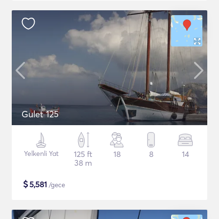
Gulet 125
Yelkenli Yat
125 ft
18
8
14
38 m
$
5,581
/gece