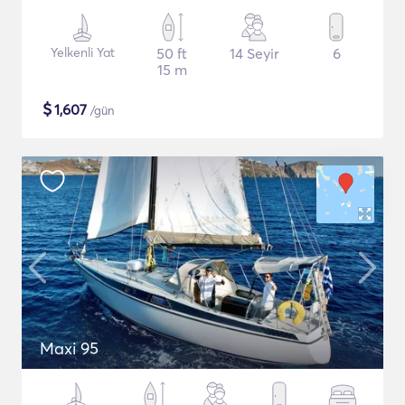
Yelkenli Yat
50 ft
14 Seyir
6
15 m
$
1,607
/gün
Maxi 95