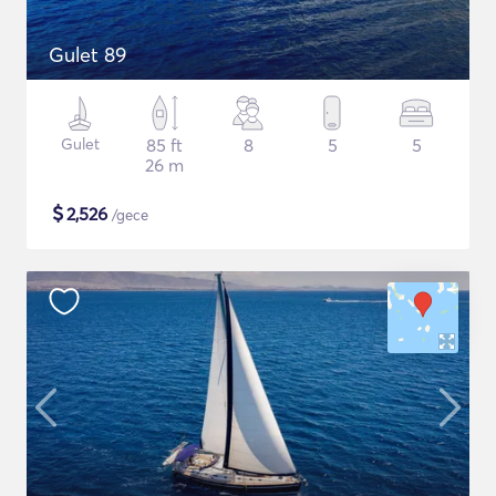
Gulet 89
Gulet
85 ft
8
5
5
26 m
$
2,526
/gece