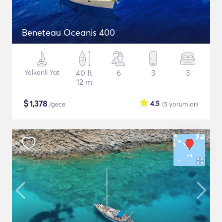
Beneteau Oceanis 400
Yelkenli Yat
40 ft
6
3
3
12 m
$
1,378
4.5
/gece
(5
yorumlar
)