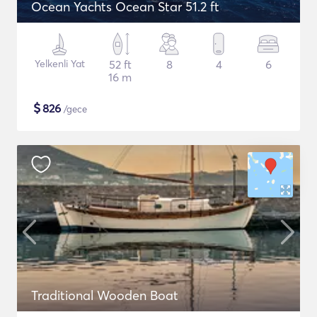
Ocean Yachts Ocean Star 51.2 ft
Yelkenli Yat
52 ft
8
4
6
16 m
$
826
/gece
Traditional Wooden Boat