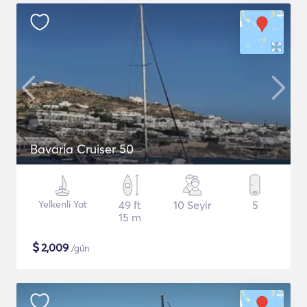
Bavaria Cruiser 50
Yelkenli Yat
49 ft
10 Seyir
5
15 m
$
2,009
/gün