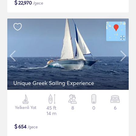
$
22,970
/gece
Unique Greek Sailing Experience
Yelkenli Yat
45 ft
8
0
6
14 m
$
654
/gece