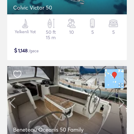
Colvic Victor 50
Yelkenli Yat
50 ft
10
5
5
15 m
$
1,148
/gece
Beneteau Oceanis 50 Family