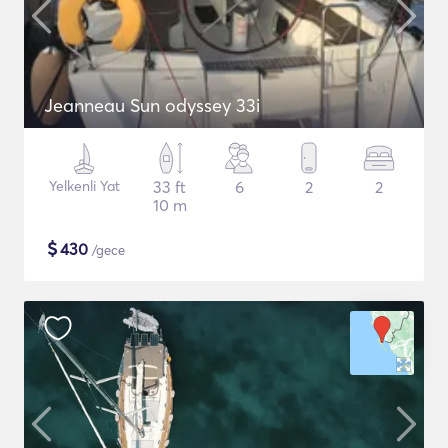
Jeanneau Sun odyssey 33i
Yelkenli Yat
33 ft
6
2
2
10 m
$
430
/gece