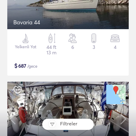
Bavaria 44
Yelkenli Yat
44 ft
6
3
4
13 m
$
687
/gece
Filtreler