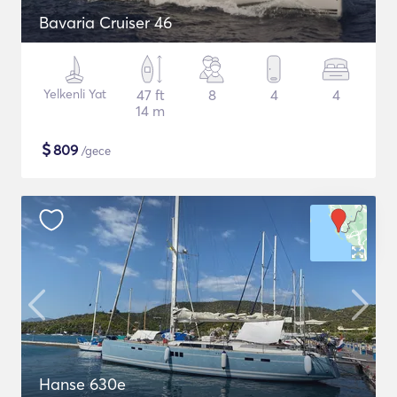
Bavaria Cruiser 46
Yelkenli Yat
47 ft
8
4
4
14 m
$
809
/gece
Hanse 630e