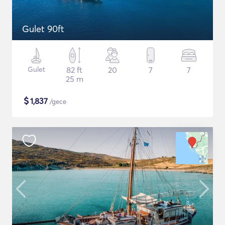
Gulet 90ft
Gulet
82 ft
20
7
7
25 m
$
1,837
/gece