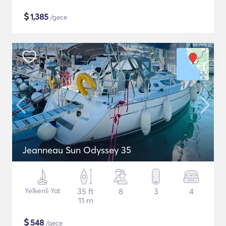
$
1,385
/gece
Jeanneau Sun Odyssey 35
Yelkenli Yat
35 ft
8
3
4
11 m
$
548
/gece