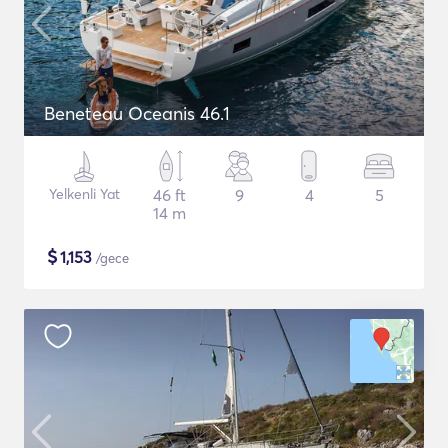
Beneteau Oceanis 46.1
Yelkenli Yat
46 ft
9
4
5
14 m
$
1,153
/gece