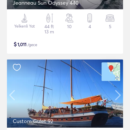
Jeanneau Sun Odyssey 440
Yelkenli Yat
44 ft
10
4
5
13 m
$
1,011
/gece
Custom Gulet 92