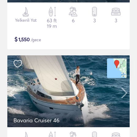
Yelkenli Yat
63 ft
6
3
3
19 m
$
1,550
/gece
Bavaria Cruiser 46