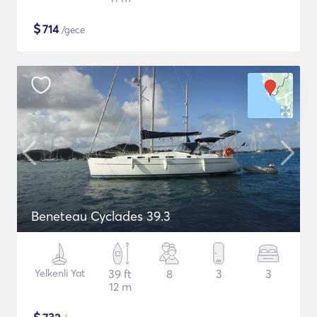
$
714
/gece
Beneteau Cyclades 39.3
Yelkenli Yat
39 ft
8
3
3
12 m