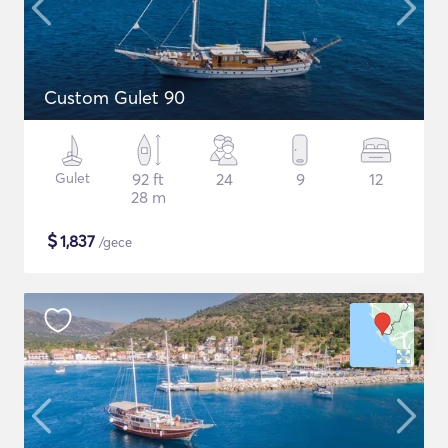
Custom Gulet 90
Gulet
92 ft
24
9
12
28 m
$
1,837
/gece