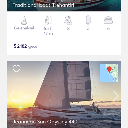
Traditional boat Trehantiri
Geleneksel
55 ft
8
3
6
17 m
$
2,182
/gece
Jeanneau Sun Odyssey 440