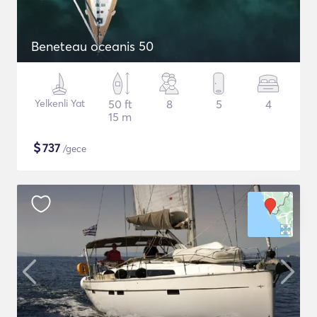
Beneteau oceanis 50
Yelkenli Yat
50 ft
8
5
4
15 m
$
737
/gece