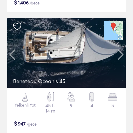
$
1,406
/gece
Beneteau Oceanis 45
Yelkenli Yat
45 ft
9
4
5
14 m
$
947
/gece