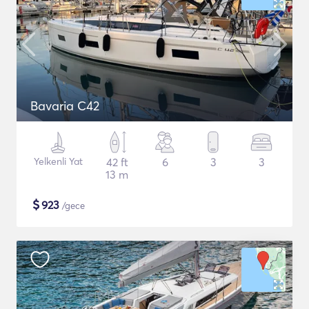
Bavaria C42
Yelkenli Yat
42 ft
6
3
3
13 m
$
923
/gece