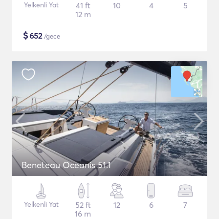
Yelkenli Yat
41 ft
10
4
5
12 m
$
652
/gece
Beneteau Oceanis 51.1
Yelkenli Yat
52 ft
12
6
7
16 m