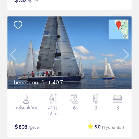
$
732
/gece
beneteau first 40.7
Yelkenli Yat
41 ft
6
3
3
12 m
$
803
5.0
/gece
(1
yorumlar
)