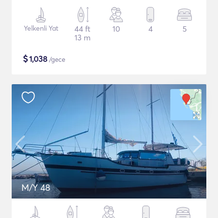
Yelkenli Yat
44 ft
10
4
5
13 m
$
1,038
/gece
M/Y 48