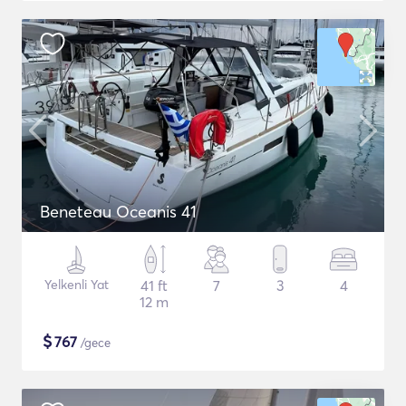
Beneteau Oceanis 41
Yelkenli Yat
41 ft
7
3
4
12 m
$
767
/gece