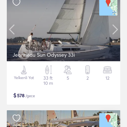
Jeanneau Sun Odyssey 33i
Yelkenli Yat
33 ft
5
2
12
10 m
$
578
/gece