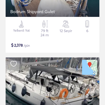
Bodrum Shipyard Gulet
Yelkenli Yat
79 ft
12 Seyir
6
24 m
$
2,378
/gün