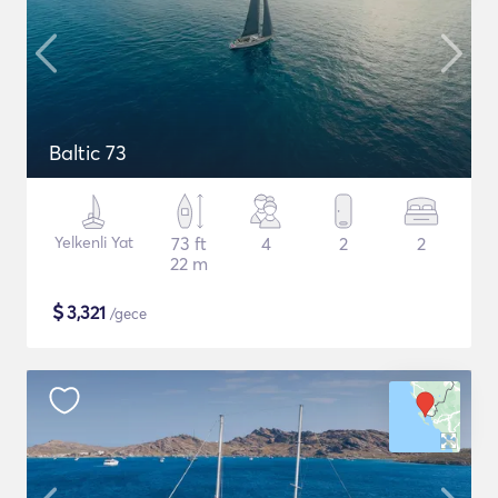
Baltic 73
Yelkenli Yat
73 ft
4
2
2
22 m
$
3,321
/gece