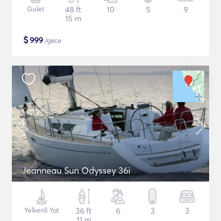
Gulet
48 ft
10
5
9
15 m
$
999
/gece
Jeanneau Sun Odyssey 36i
Yelkenli Yat
36 ft
6
3
3
11 m