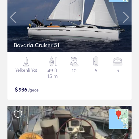
Bavaria Cruiser 51
Yelkenli Yat
49 ft
10
5
5
15 m
$
936
/gece