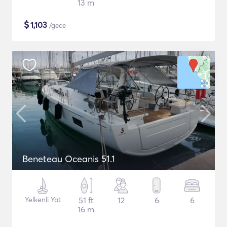
13 m
$
1,103
/gece
Beneteau Oceanis 51.1
Yelkenli Yat
51 ft
12
6
6
16 m