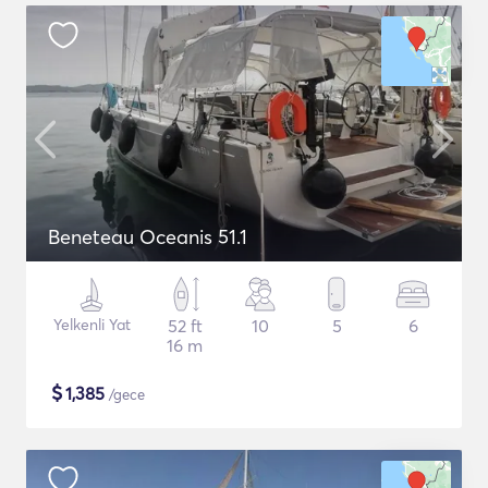
Beneteau Oceanis 51.1
Yelkenli Yat
52 ft
10
5
6
16 m
$
1,385
/gece