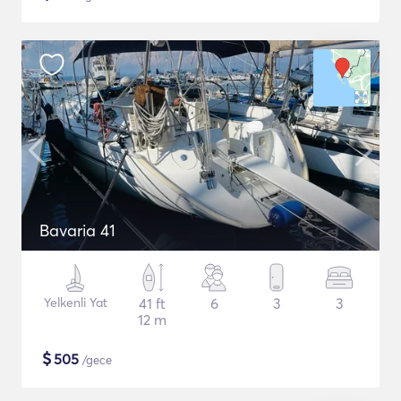
Bavaria 41
Yelkenli Yat
41 ft
6
3
3
12 m
$
505
/gece