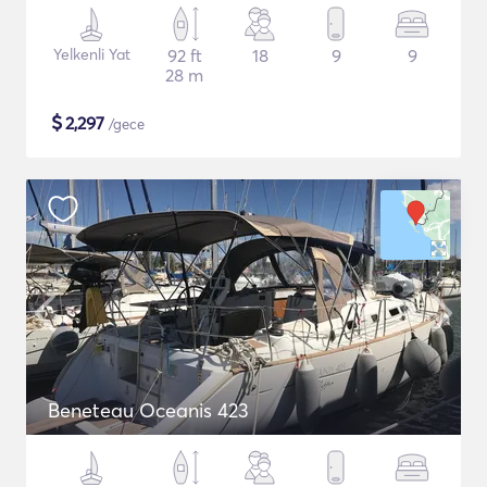
Yelkenli Yat
92 ft
18
9
9
28 m
$
2,297
/gece
Beneteau Oceanis 423