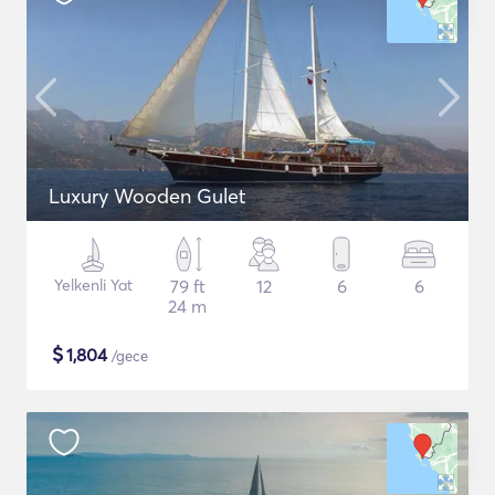
Luxury Wooden Gulet
Yelkenli Yat
79 ft
12
6
6
24 m
$
1,804
/gece