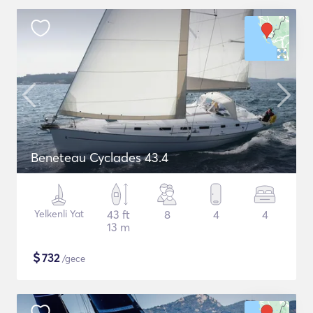
Beneteau Cyclades 43.4
Yelkenli Yat
43 ft
8
4
4
13 m
$
732
/gece