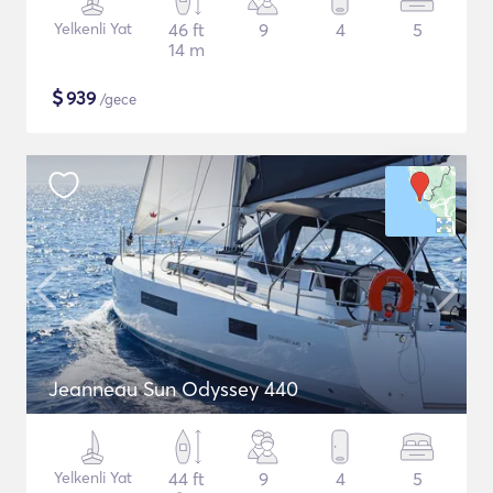
Yelkenli Yat
46 ft
9
4
5
14 m
$
939
/gece
Jeanneau Sun Odyssey 440
Yelkenli Yat
44 ft
9
4
5