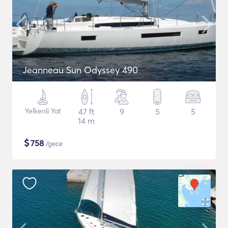
Jeanneau Sun Odyssey 490
Yelkenli Yat
47 ft
9
5
5
14 m
$
758
/gece