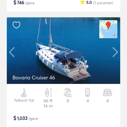
$
746
5.0
/gece
(1
yorumlar
)
Bavaria Cruiser 46
Yelkenli Yat
46 ft
8
4
4
14 m
$
1,033
/gece