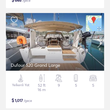
$
646
/gece
Dufour 520 Grand Large
Yelkenli Yat
52 ft
9
5
5
16 m
$
1,017
/gece