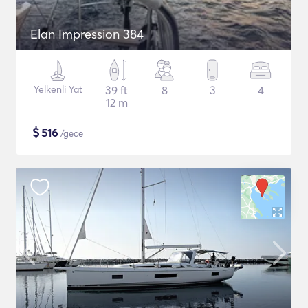
Elan Impression 384
Yelkenli Yat
39 ft
8
3
4
12 m
$
516
/gece