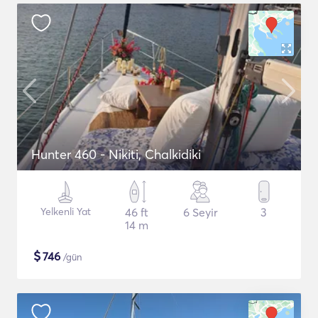
Hunter 460 - Nikiti, Chalkidiki
Yelkenli Yat
46 ft
6 Seyir
3
14 m
$
746
/gün