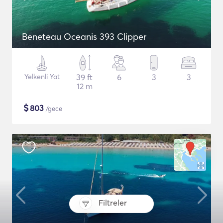
Beneteau Oceanis 393 Clipper
Yelkenli Yat
39 ft
6
3
3
12 m
$
803
/gece
Filtreler