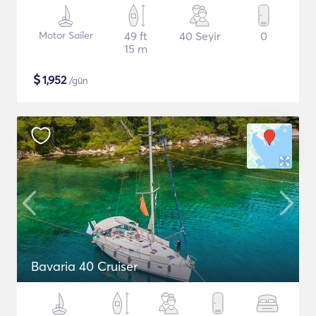
Motor Sailer
49 ft
40 Seyir
0
15 m
$
1,952
/gün
Bavaria 40 Cruiser