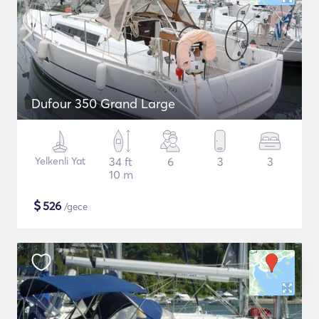
Dufour 350 Grand Large
Yelkenli Yat
34 ft
6
3
3
10 m
$
526
/gece