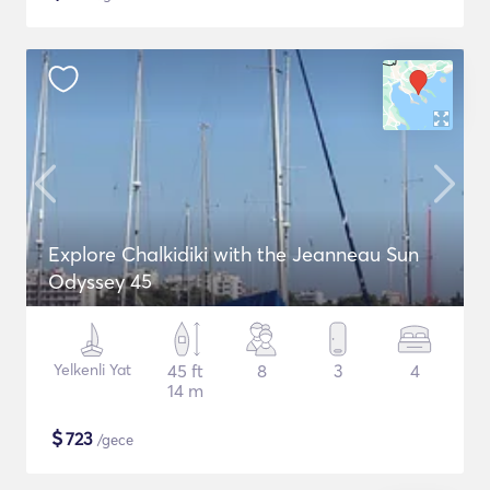
Explore Chalkidiki with the Jeanneau Sun
Odyssey 45
Yelkenli Yat
45 ft
8
3
4
14 m
$
723
/gece