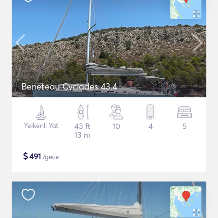
Beneteau Cyclades 43.4
Yelkenli Yat
43 ft
10
4
5
13 m
$
491
/gece