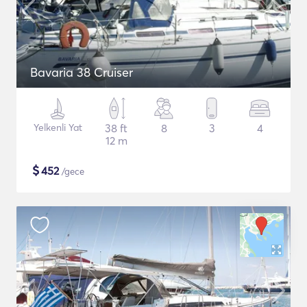
Bavaria 38 Cruiser
Yelkenli Yat
38 ft
8
3
4
12 m
$
452
/gece