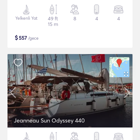
Yelkenli Yat
49 ft
8
4
4
15 m
$
557
/gece
Jeanneau Sun Odyssey 440