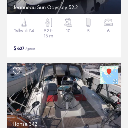
Jeanneau Sun Odyssey 52.2
Yelkenli Yat
52 ft
10
5
6
16 m
$
627
/gece
Hanse 342