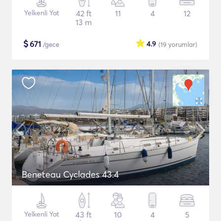
Yelkenli Yat
42 ft
11
4
12
13 m
$
671
4.9
/gece
(19
yorumlar
)
Beneteau Cyclades 43.4
Yelkenli Yat
43 ft
10
4
5