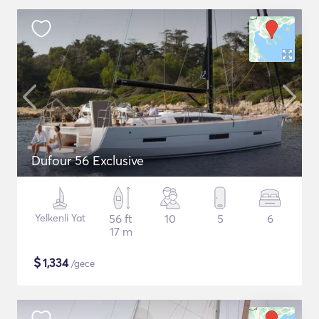
Dufour 56 Exclusive
Yelkenli Yat
56 ft
10
5
6
17 m
$
1,334
/gece