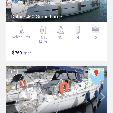
Dufour 460 Grand Large
Yelkenli Yat
46 ft
10
4
6
14 m
$
760
/gece