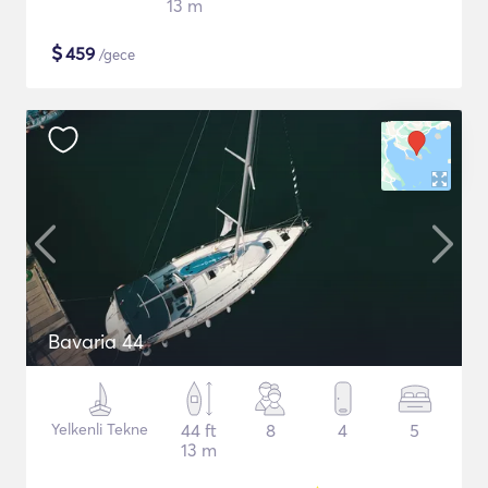
13 m
$
459
/gece
Bavaria 44
Yelkenli Tekne
44 ft
8
4
5
13 m