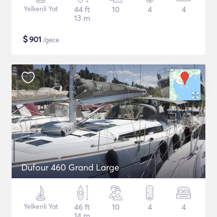
Yelkenli Yat
44 ft
10
4
4
13 m
$
901
/gece
Dufour 460 Grand Large
Yelkenli Yat
46 ft
10
4
4
14 m