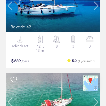
Bavaria 42
Yelkenli Yat
42 ft
8
3
3
13 m
$
689
5.0
/gece
(1
yorumlar
)