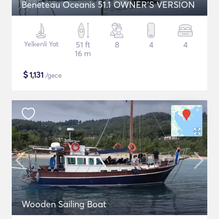
Beneteau Oceanis 51.1 OWNER'S VERSION
Yelkenli Yat
51 ft
8
4
4
16 m
$
1,131
/gece
Wooden Sailing Boat