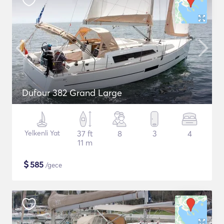
Dufour 382 Grand Large
Yelkenli Yat
37 ft
8
3
4
11 m
$
585
/gece