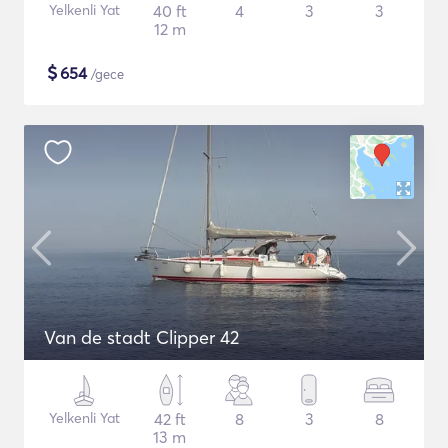
Yelkenli Yat
40 ft
4
3
3
12 m
$
654
/gece
Van de stadt Clipper 42
Yelkenli Yat
42 ft
8
3
8
13 m