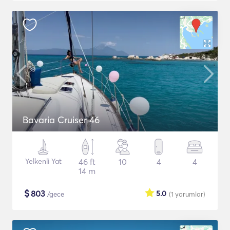
Bavaria Cruiser 46
Yelkenli Yat
46 ft
10
4
4
14 m
$
803
5.0
/gece
(1
yorumlar
)