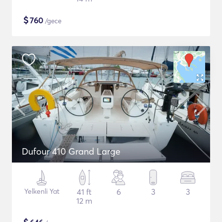
$
760
/gece
Dufour 410 Grand Large
Yelkenli Yat
41 ft
6
3
3
12 m