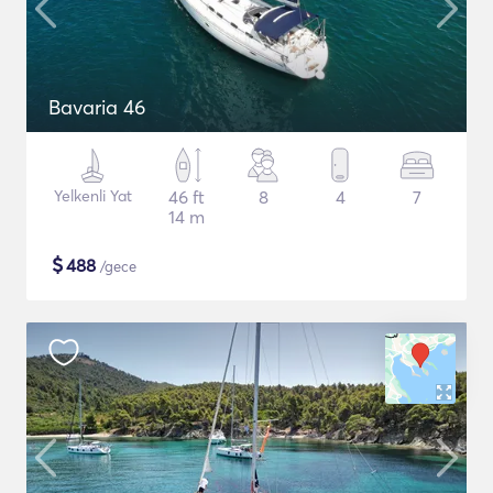
Bavaria 46
Yelkenli Yat
46 ft
8
4
7
14 m
$
488
/gece