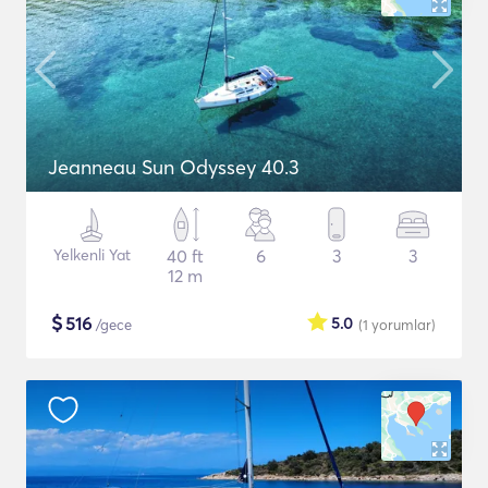
Jeanneau Sun Odyssey 40.3
Yelkenli Yat
40 ft
6
3
3
12 m
$
516
5.0
/gece
(1
yorumlar
)