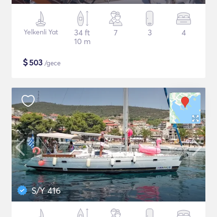
Yelkenli Yat
34 ft
7
3
4
10 m
$
503
/gece
S/Y 416