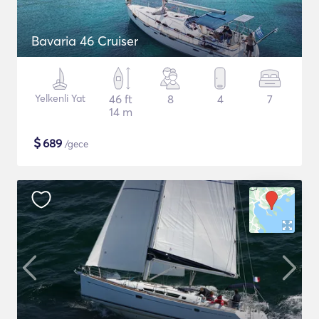
Bavaria 46 Cruiser
Yelkenli Yat
46 ft
8
4
7
14 m
$
689
/gece