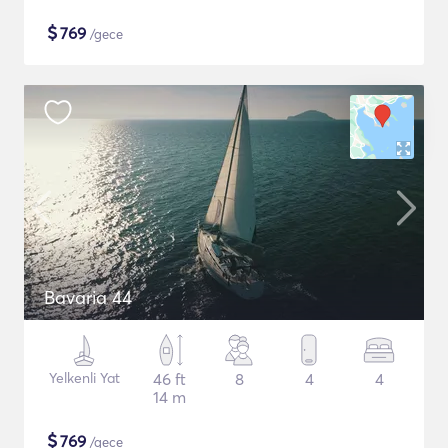
$
769
/gece
Bavaria 44
Yelkenli Yat
46 ft
8
4
4
14 m
$
769
/gece