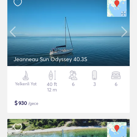
Jeanneau Sun Odyssey 40.3S
Yelkenli Yat
40 ft
6
3
6
12 m
$
930
/gece