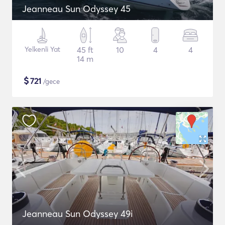
Jeanneau Sun Odyssey 45
Yelkenli Yat
45 ft
10
4
4
14 m
$
721
/gece
Jeanneau Sun Odyssey 49i