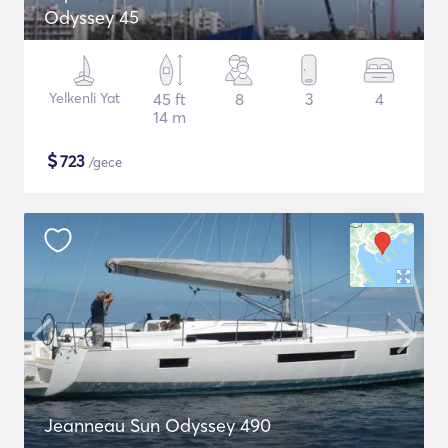
Odyssey 45
Yelkenli Yat
45 ft
8
3
4
14 m
$
723
/gece
Jeanneau Sun Odyssey 490