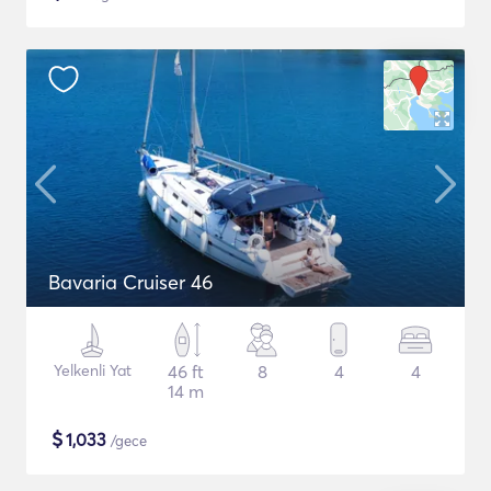
Bavaria Cruiser 46
Yelkenli Yat
46 ft
8
4
4
14 m
$
1,033
/gece