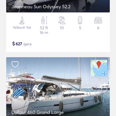
Jeanneau Sun Odyssey 52.2
Yelkenli Yat
52 ft
10
5
6
16 m
$
627
/gece
Dufour 460 Grand Large