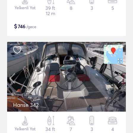
Yelkenli Yat
39 ft
8
3
5
12 m
$
746
/gece
Hanse 342
Yelkenli Yat
34 ft
7
3
4