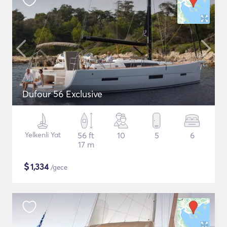
Dufour 56 Exclusive
Yelkenli Yat
56 ft
10
5
6
17 m
$
1,334
/gece