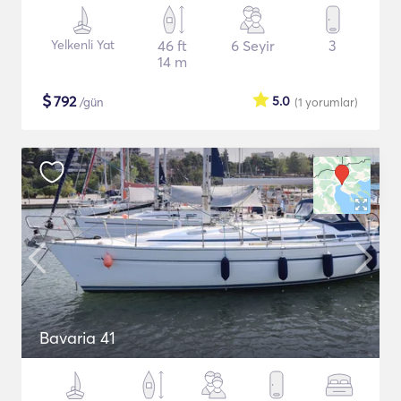
Yelkenli Yat
46 ft
6 Seyir
3
14 m
$
792
5.0
/gün
(1
yorumlar
)
Bavaria 41