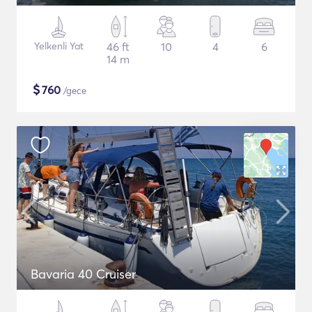
Yelkenli Yat
46 ft
10
4
6
14 m
$
760
/gece
Bavaria 40 Cruiser