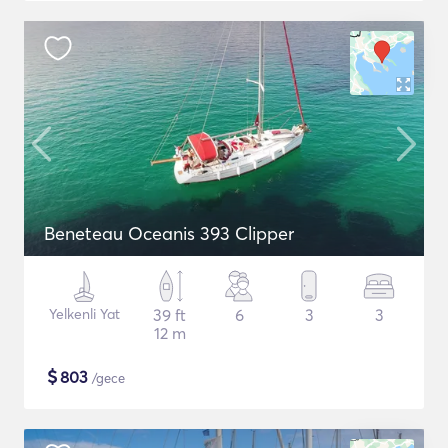
Beneteau Oceanis 393 Clipper
Yelkenli Yat
39 ft
6
3
3
12 m
$
803
/gece