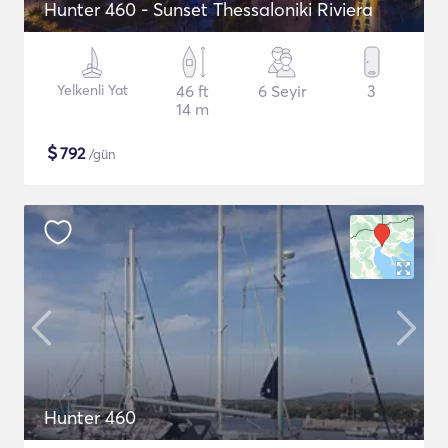
Hunter 460 - Sunset Thessaloniki Riviera
Yelkenli Yat
46 ft
6 Seyir
3
14 m
$
792
/gün
Hunter 460