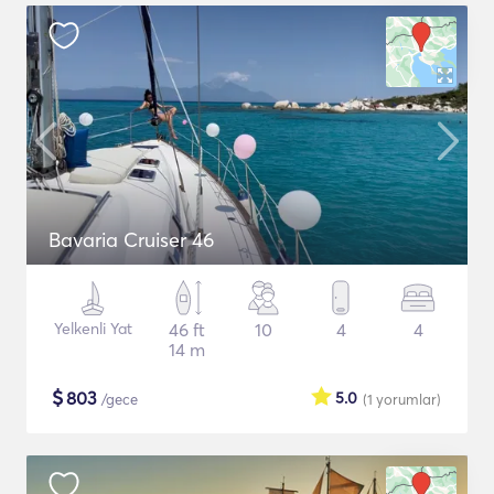
Bavaria Cruiser 46
Yelkenli Yat
46 ft
10
4
4
14 m
$
803
5.0
/gece
(1
yorumlar
)