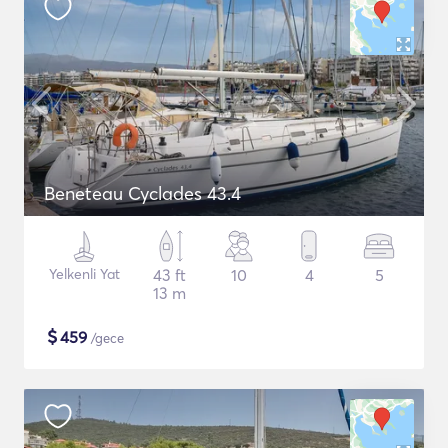
Beneteau Cyclades 43.4
Yelkenli Yat
43 ft
10
4
5
13 m
$
459
/gece