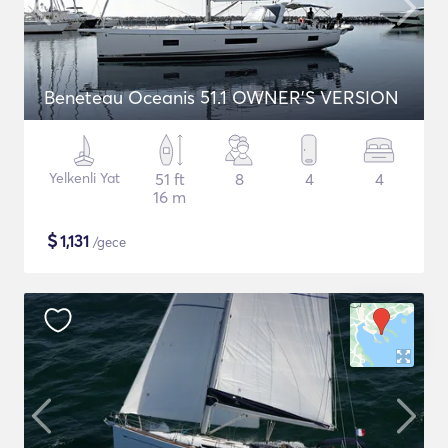
Beneteau Oceanis 51.1 OWNER'S VERSION
Yelkenli Yat
51 ft
8
4
4
16 m
$
1,131
/gece