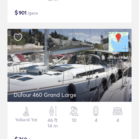
$
901
/gece
Dufour 460 Grand Large
Yelkenli Yat
46 ft
10
4
4
14 m