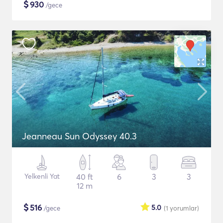
$
930
/gece
Jeanneau Sun Odyssey 40.3
Yelkenli Yat
40 ft
6
3
3
12 m
$
516
5.0
/gece
(1
yorumlar
)