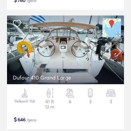
$
760
/gece
Dufour 410 Grand Large
Yelkenli Yat
41 ft
6
3
3
12 m
$
646
/gece