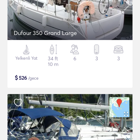
Dufour 350 Grand Large
Yelkenli Yat
34 ft
6
3
3
10 m
$
526
/gece