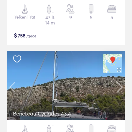
Yelkenli Yat
47 ft
9
5
5
14 m
$
758
/gece
Beneteau Cyclades 43.4