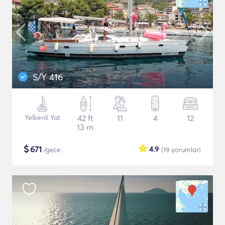
S/Y 416
Yelkenli Yat
42 ft
11
4
12
13 m
$
671
4.9
/gece
(19
yorumlar
)