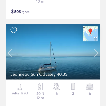
10 m
$
503
/gece
Jeanneau Sun Odyssey 40.3S
Yelkenli Yat
40 ft
6
3
6
12 m