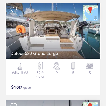
Dufour 520 Grand Large
Yelkenli Yat
52 ft
9
5
5
16 m
$
1,017
/gece