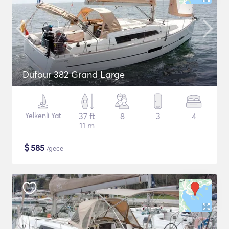
Dufour 382 Grand Large
Yelkenli Yat
37 ft
8
3
4
11 m
$
585
/gece