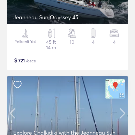
Jeanneau Sun Odyssey 45
Yelkenli Yat
45 ft
10
4
4
14 m
$
721
/gece
Explore Chalkidiki with the Jeanneau Sun