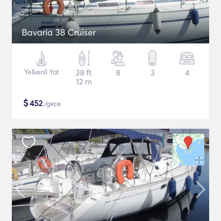
Bavaria 38 Cruiser
Yelkenli Yat
38 ft
8
3
4
12 m
$
452
/gece