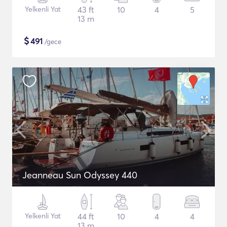
Yelkenli Yat
43 ft
10
4
5
13 m
$
491
/gece
Jeanneau Sun Odyssey 440
Yelkenli Yat
44 ft
10
4
4
13 m