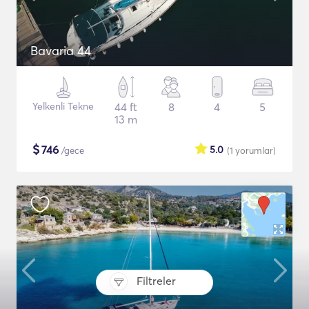
Bavaria 44
Yelkenli Tekne
44 ft
8
4
5
13 m
$
746
5.0
/gece
(1
yorumlar
)
Filtreler