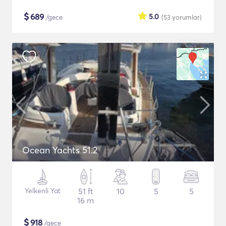
$
689
5.0
/gece
(53
yorumlar
)
Ocean Yachts 51.2
Yelkenli Yat
51 ft
10
5
5
16 m
$
918
/gece