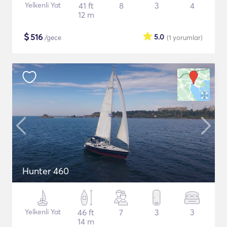
Yelkenli Yat
41 ft
8
3
4
12 m
$
516
5.0
/gece
(1
yorumlar
)
Hunter 460
Yelkenli Yat
46 ft
7
3
3
14 m