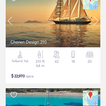
Choren Design 210
Yelkenli Yat
210 ft
42
18
20
64 m
$
22,970
/gece