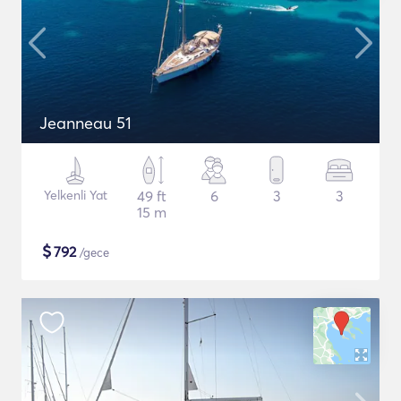
Jeanneau 51
Yelkenli Yat
49 ft
6
3
3
15 m
$
792
/gece