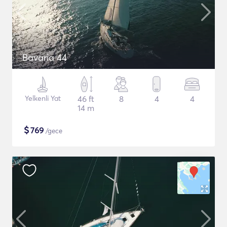
Bavaria 44
Yelkenli Yat
46 ft
8
4
4
14 m
$
769
/gece