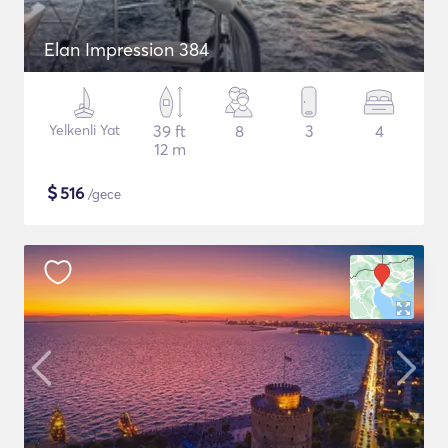
Elan Impression 384
Yelkenli Yat
39 ft
8
3
4
12 m
$
516
/gece