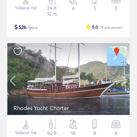
Yelkenli Yat
39 ft
6
3
3
12 m
$
526
5.0
/gece
(9
yorumlar
)
Rhodes Yacht Charter
Yelkenli Yat
92 ft
16
8
6