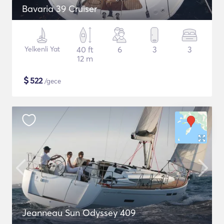
Bavaria 39 Cruiser
Yelkenli Yat
40 ft
6
3
3
12 m
$
522
/gece
Jeanneau Sun Odyssey 409