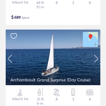
Yelkenli Yat
49 ft
8
3
8
15 m
$
689
/gece
Archambault Grand Surprise (Day Cruise)
Yelkenli Yat
31 ft
8
3
4
9 m