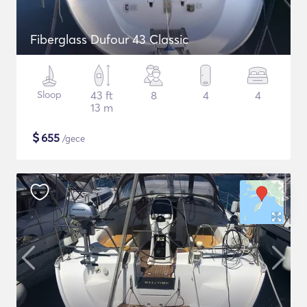
Fiberglass Dufour 43 Classic
Sloop
43 ft
8
4
4
13 m
$
655
/gece