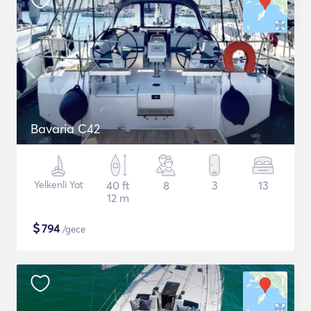
Bavaria C42
Yelkenli Yat
40 ft
8
3
13
12 m
$
794
/gece