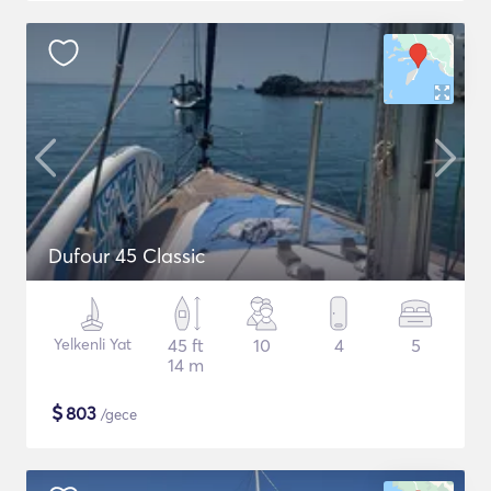
Dufour 45 Classic
Yelkenli Yat
45 ft
10
4
5
14 m
$
803
/gece