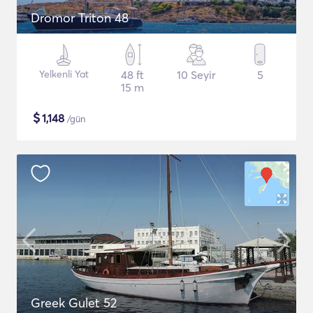
Dromor Triton 48
Yelkenli Yat
48 ft
10 Seyir
5
15 m
$
1,148
/gün
Greek Gulet 52