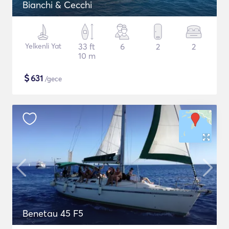
Bianchi & Cecchi
Yelkenli Yat
33 ft
6
2
2
10 m
$
631
/gece
Benetau 45 F5