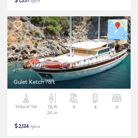
$
1,331
/gece
Gulet Ketch 78ft
Yelkenli Yat
78 ft
9
4
6
24 m
$
2,124
/gece