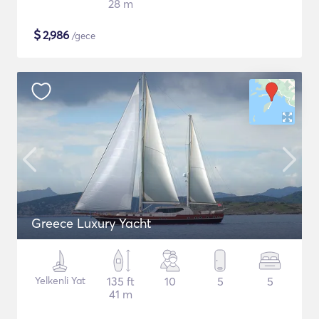
28 m
$
2,986
/gece
Greece Luxury Yacht
Yelkenli Yat
135 ft
10
5
5
41 m