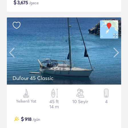
$
3,675
/gece
Dufour 45 Classic
Yelkenli Yat
45 ft
10 Seyir
4
14 m
$
918
/gün