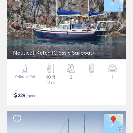
Nauticat Ketch (Classic Sailboat)
Yelkenli Yat
40 ft
2
1
1
12 m
$
229
/gece