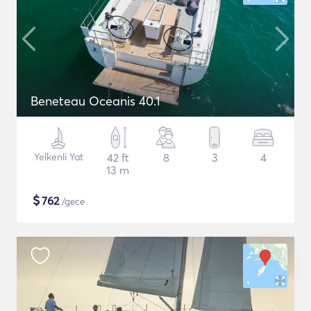
Beneteau Oceanis 40.1
Yelkenli Yat
42 ft
8
3
4
13 m
$
762
/gece