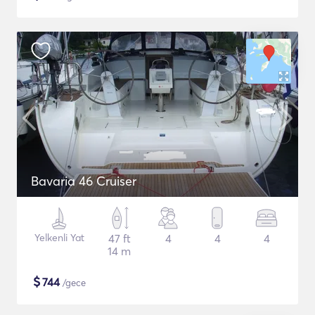
Bavaria 46 Cruiser
Yelkenli Yat
47 ft
4
4
4
14 m
$
744
/gece