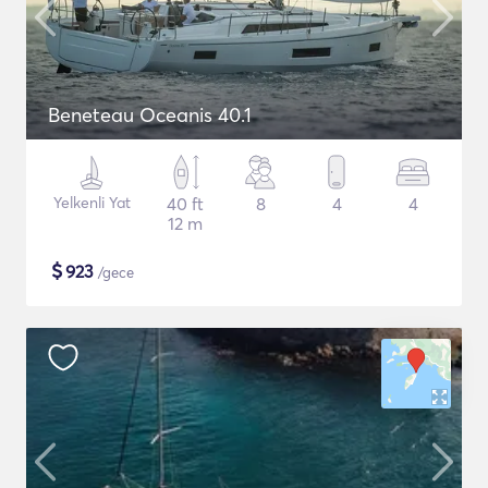
Beneteau Oceanis 40.1
Yelkenli Yat
40 ft
8
4
4
12 m
$
923
/gece