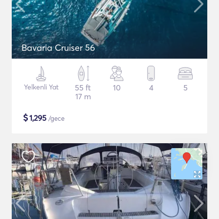
Bavaria Cruiser 56
Yelkenli Yat
55 ft
10
4
5
17 m
$
1,295
/gece