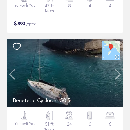
Yelkenli Yat
47 ft
8
4
4
14 m
$
893
/gece
Beneteau Cyclades 50.5
Yelkenli Yat
51 ft
24
6
6
16 m