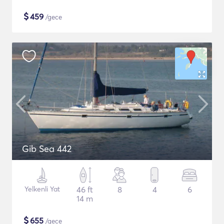
$
459
/gece
Gib Sea 442
Yelkenli Yat
46 ft
8
4
6
14 m
$
655
/gece