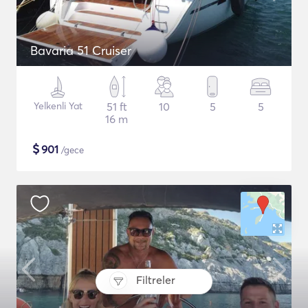
Bavaria 51 Cruiser
Yelkenli Yat
51 ft
10
5
5
16 m
$
901
/gece
Filtreler