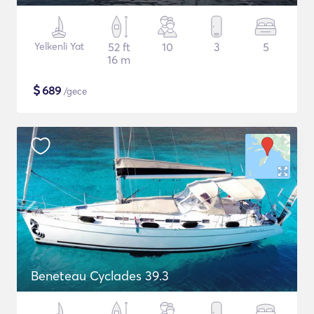
Yelkenli Yat
52 ft
10
3
5
16 m
$
689
/gece
Beneteau Cyclades 39.3