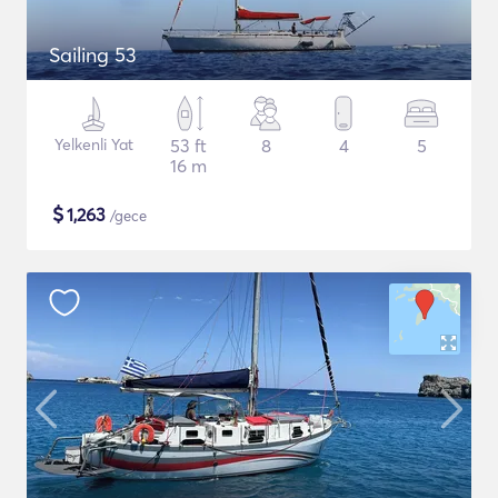
Sailing 53
Yelkenli Yat
53 ft
8
4
5
16 m
$
1,263
/gece