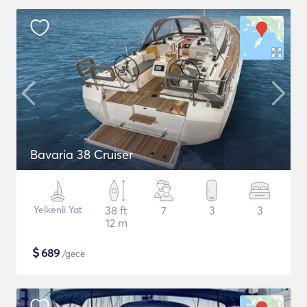
Bavaria 38 Cruiser
Yelkenli Yat
38 ft
7
3
3
12 m
$
689
/gece