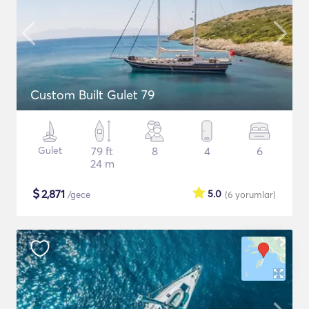
Custom Built Gulet 79
Gulet
79 ft
8
4
6
24 m
$
2,871
5.0
/gece
(6
yorumlar
)