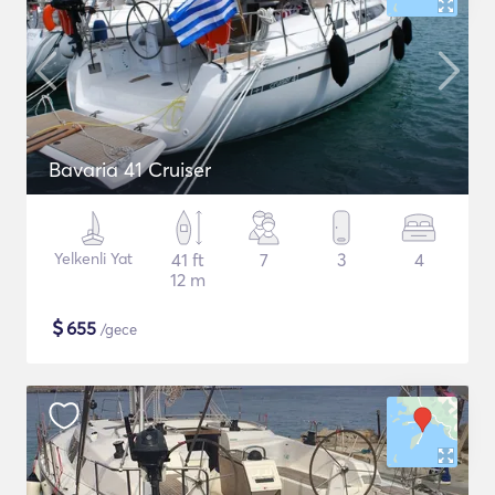
Bavaria 41 Cruiser
Yelkenli Yat
41 ft
7
3
4
12 m
$
655
/gece