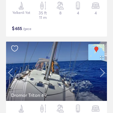
Yelkenli Yat
35 ft
8
4
4
11 m
$
655
/gece
Dromor Triton 49