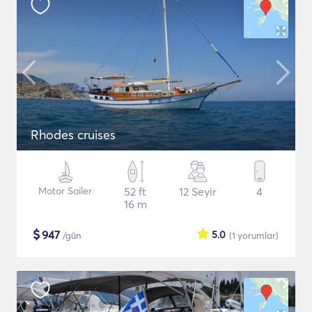
Rhodes cruises
Motor Sailer
52 ft
12 Seyir
4
16 m
$
947
5.0
/gün
(1
yorumlar
)