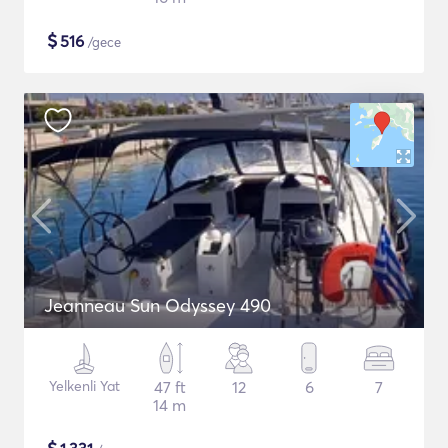
$
516
/gece
Jeanneau Sun Odyssey 490
Yelkenli Yat
47 ft
12
6
7
14 m