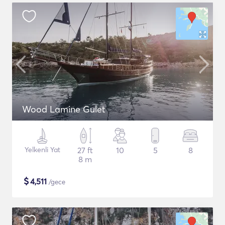
Wood Lamine Gulet
Yelkenli Yat
27 ft
10
5
8
8 m
$
4,511
/gece