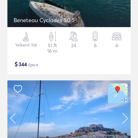
Beneteau Cyclades 50.5
Yelkenli Yat
51 ft
24
6
6
16 m
$
344
/gece