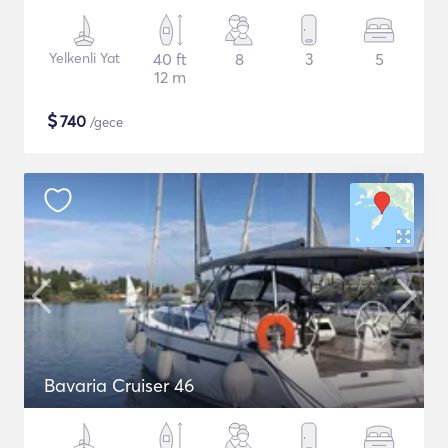
Yelkenli Yat
40 ft
8
3
5
12 m
$
740
/gece
Bavaria Cruiser 46