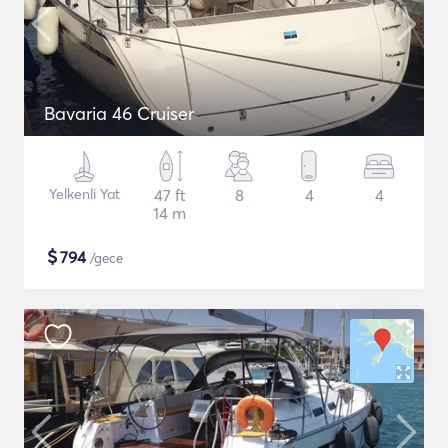
Bavaria 46 Cruiser
Yelkenli Yat
47 ft
8
4
4
14 m
$
794
/gece