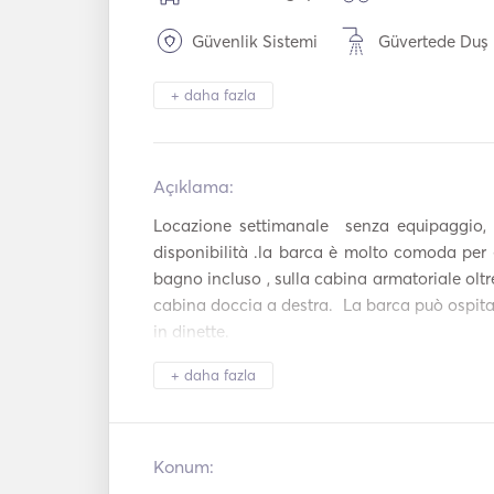
Güvenlik Sistemi
Güvertede Duş
Güvertedeki
Meşale Işığı
+ daha fazla
Hoparlörler
Buzdolabı
Mikrodalga Fır
Açıklama:  
Çatal Bıçak /
Kokteyl Bar
Bardak / Tabaklar
Locazione settimanale  senza equipaggio, 
Kahve Makinesi
TV
disponibilità .la barca è molto comoda per 
bagno incluso , sulla cabina armatoriale oltre
Aux Bağlantısı
USB Bağlantısı
cabina doccia a destra.  La barca può ospita
in dinette. 
Uydu TV
Güç Çevirici
+ daha fazla
Şnorkel
Kayık
Ekipmanları
Sörf tahtası
Kürek Tahtası
Konum: