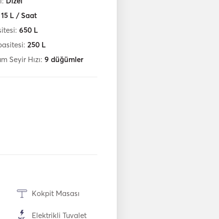
i:
Dizel
:
15
L / Saat
itesi:
650
L
pasitesi:
250
L
m Seyir Hızı:
9
düğümler
Kokpit Masası
Elektrikli Tuvalet