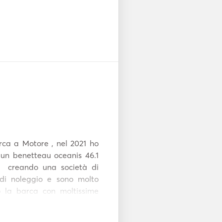
ca a Motore , nel 2021 ho 
un benetteau oceanis 46.1  
 creando una società di 
di noleggio e sono molto 
o la barca con moltissime 
e  isole fra le più belle al 