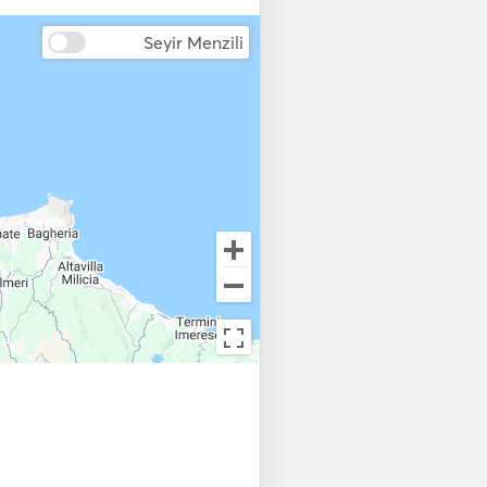
i
Elektrikli Çapa
Seyir Menzili
El Tipi Yangın
Söndürücüler
Hava İstasyonu
Otopilot
Otomatik Yangın
Söndürme Sistemi