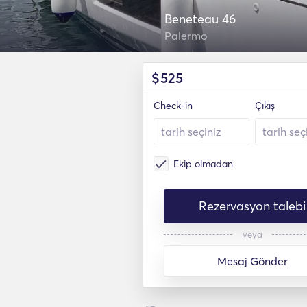
Beneteau 46
Palermo
$
525
Check-in
Çıkış
Ekip olmadan
Rezervasyon talebi
veya
Mesaj Gönder