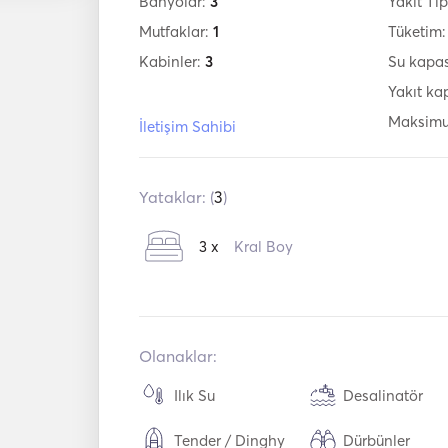
Banyolar:
3
Yakıt Tip
Mutfaklar:
1
Tüketim
Kabinler:
3
Su kapas
Yakıt ka
Maksimu
İletişim Sahibi
Yataklar: (
3
)
3 x
Kral Boy
Olanaklar:
Ilık Su
Desalinatör
Tender / Dinghy
Dürbünler