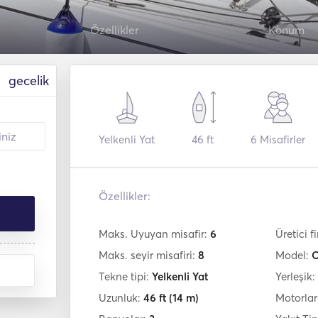
Özellikler
Konum
gecelik
Yelkenli Yat
46 ft
6
Misafirler
Özellikler:
Maks. Uyuyan misafir:
6
Üretici f
Maks. seyir misafiri:
8
Model:
O
Tekne tipi:
Yelkenli Yat
Yerleşik:
Uzunluk:
46 ft
(14 m)
Motorlar