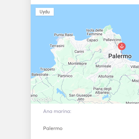
Olta Çubuğu
Pruva Pervanes
Uydu
İşaret fişeği
Kılavuzlar &
tabancası
Haritalar
Navigasyon
Can yelekleri
Sistemi
Dıştan Takma
VHF
Motor
Çamurluklar
Balık Bulucu
Ana marina:
Palermo