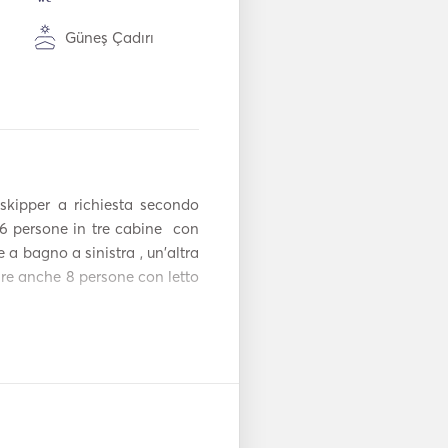
Güneş Çadırı
Dondurucu
ın
Fırın
Sıcak tabaklar
skipper a richiesta secondo 
WiFi
6 persone in tre cabine  con 
 a bagno a sinistra , un'altra 
Mp3 Çalar / Radyo
re anche 8 persone con letto 
/ CD
Wakeboard
Dalış Ekipmanları
Şişme Tüpler /
Donutlar