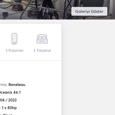
Sahibi
Galeriyi Göster
3
Kabinler
3
Yataklar
irma:
Beneteau
ceanis 46.1
04 / 2022
:
1 x 80hp