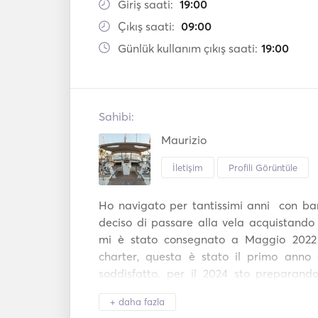
Giriş saati:
19:00
Çıkış saati:
09:00
Günlük kullanım çıkış saati:
19:00
Sahibi:
Maurizio
İletişim
Profili Görüntüle
Ho navigato per tantissimi anni  con bar
deciso di passare alla vela acquistando 
mi è stato consegnato a Maggio 2022 
charter, questa è stato il primo anno 
soddisfatto. per il 2024 sto preparand
offerte per navigare sulle nostre coste e l
+ daha fazla
mondo. 