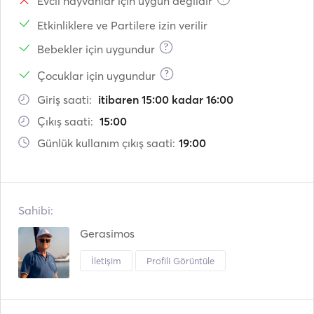
Evcil hayvanlar için uygun değildir
Etkinliklere ve Partilere izin verilir
?
Bebekler için uygundur
?
Çocuklar için uygundur
Giriş saati:
itibaren 15:00 kadar 16:00
Çıkış saati:
15:00
Günlük kullanım çıkış saati:
19:00
Sahibi:
Gerasimos
İletişim
Profili Görüntüle