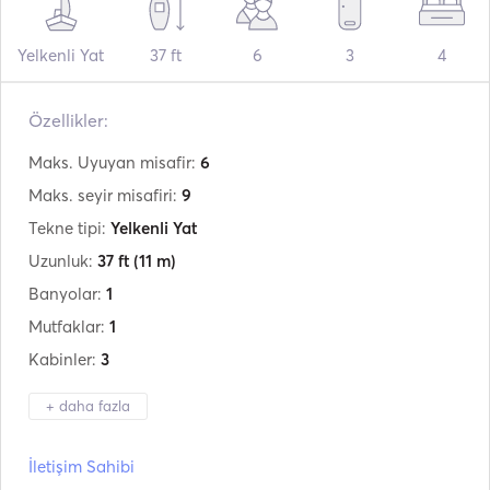
Yelkenli Yat
37 ft
6
3
4
Özellikler:
Maks. Uyuyan misafir:
6
Maks. seyir misafiri:
9
Tekne tipi:
Yelkenli Yat
Uzunluk:
37 ft
(11 m)
Banyolar:
1
Mutfaklar:
1
Kabinler:
3
+ daha fazla
Üretici firma:
Bavaria
İletişim Sahibi
Model:
37