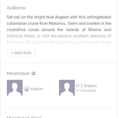
Açıklama:  
Güvenlik Sistemi
Buzdolabı
Set sail on the bright blue Aegean with this unforgettable 
Çatal Bıçak / Bardak /
Fırın
catamaran cruise from Mykonos. Swim and snorkel in the 
Tabaklar
crystalline coves around the islands of Rheina and 
Aux Bağlantısı
USB Bağlantısı
mythical Delos, or visit the pristine southern beaches of 
Mykonos. Drop anchor for a delicious, multicourse Greek 
Mp3 Çalar / Radyo /
Şnorkel Ekipmanları
meal cooked up right on board, accompanied by 
CD
+ daha fazla
unlimited beer and wine from an open bar. 

Catamaran cruise from Mykonos 

Mürettebat: (
2
)
- Sail among the turquoise waters of the Aegean to the 
islands of Delos and Rhenia 

2. Kaptan
Kaptan
Steward/ess
- Swim and snorkel at secluded island coves 

- Tuck into a delicious multicourse Greek lunch on-board
