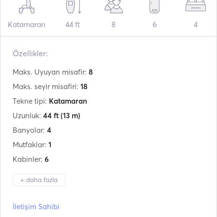
Katamaran
44 ft
8
6
4
Özellikler:
Maks. Uyuyan misafir:
8
Maks. seyir misafiri:
18
Tekne tipi:
Katamaran
Uzunluk:
44 ft
(13 m)
Banyolar:
4
Mutfaklar:
1
Kabinler:
6
+ daha fazla
Üretici firma:
Lagoon
İletişim Sahibi
Model:
44 Fly