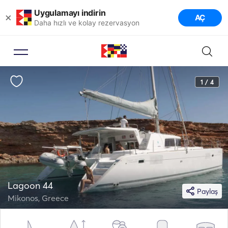
Uygulamayı indirin
×
AÇ
Daha hızlı ve kolay rezervasyon
1 / 4
Lagoon 44
Paylaş
Mikonos, Greece